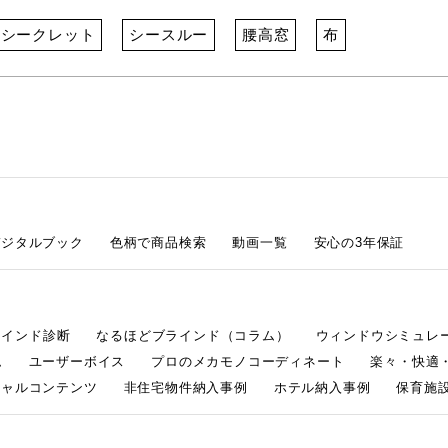
シークレット
シースルー
腰高窓
布
デジタルブック
色柄で商品検索
動画一覧
安心の3年保証
ラインド診断
なるほどブラインド（コラム）
ウィンドウシミュレ
ム
ユーザーボイス
プロのメカモノコーディネート
楽々・快適
シャルコンテンツ
非住宅物件納入事例
ホテル納入事例
保育施設