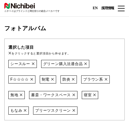
EN
採用情報
ニチベイはブラインドと間仕切りの総合メーカーです
フォトアルバム
選択した項目
をクリックすると選択項目から外せます。
シースルー
グリーン購入法適合品
F☆☆☆☆
制電
防炎
ブラウン系
無地
書斎・ワークスペース
寝室
もなみ
プリーツスクリーン