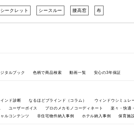
シークレット
シースルー
腰高窓
布
デジタルブック
色柄で商品検索
動画一覧
安心の3年保証
ラインド診断
なるほどブラインド（コラム）
ウィンドウシミュレ
ム
ユーザーボイス
プロのメカモノコーディネート
楽々・快適
シャルコンテンツ
非住宅物件納入事例
ホテル納入事例
保育施設