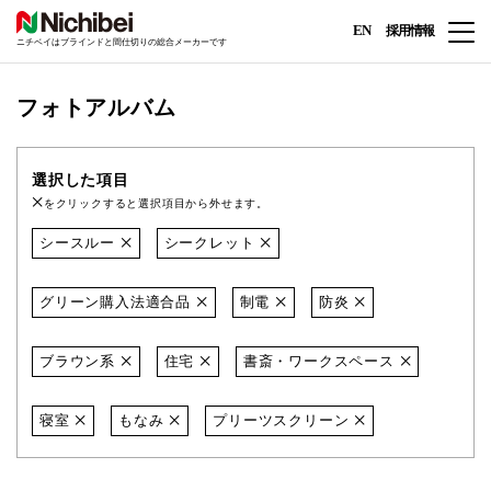
EN
採用情報
ニチベイはブラインドと間仕切りの総合メーカーです
フォトアルバム
選択した項目
をクリックすると選択項目から外せます。
シースルー
シークレット
グリーン購入法適合品
制電
防炎
ブラウン系
住宅
書斎・ワークスペース
寝室
もなみ
プリーツスクリーン