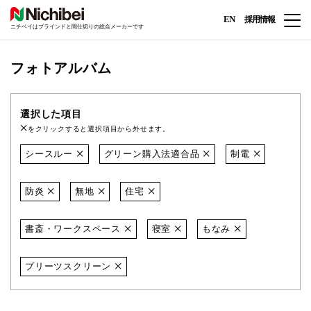
EN
採用情報
ニチベイはブラインドと間仕切りの総合メーカーです
フォトアルバム
選択した項目
をクリックすると選択項目から外せます。
シースルー
グリーン購入法適合品
制電
防炎
無地
住宅
書斎・ワークスペース
寝室
もなみ
プリーツスクリーン