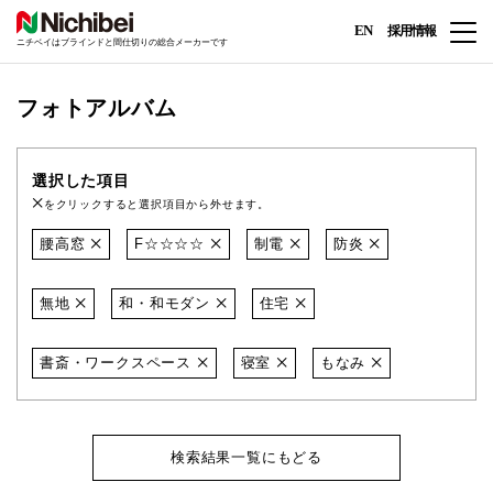
EN
採用情報
ニチベイはブラインドと間仕切りの総合メーカーです
フォトアルバム
選択した項目
をクリックすると選択項目から外せます。
腰高窓
F☆☆☆☆
制電
防炎
無地
和・和モダン
住宅
書斎・ワークスペース
寝室
もなみ
検索結果一覧にもどる